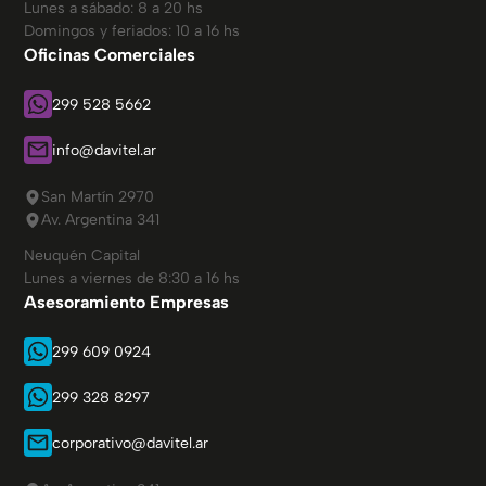
Lunes a sábado: 8 a 20 hs
Domingos y feriados: 10 a 16 hs
Oficinas Comerciales
299 528 5662
info@davitel.ar
San Martín 2970
Av. Argentina 341
Neuquén Capital
Lunes a viernes de 8:30 a 16 hs
Asesoramiento Empresas
299 609 0924
299 328 8297
corporativo@davitel.ar